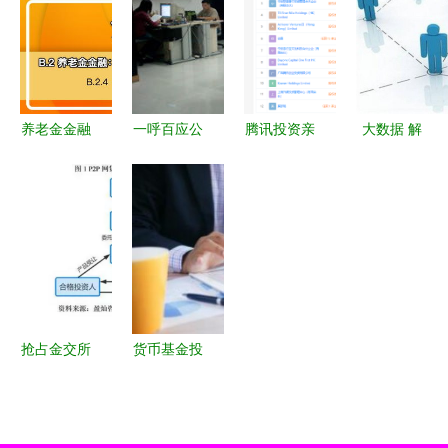
资实践
示的全球策
产业价值？
寿新舵手引
略焕新
投资策略深
领新航向
度拆解
养老金金融
一呼百应公
腾讯投资亲
大数据 解
全面发展
司频道 深
子玩乐生活
密投资信息
投资运营与
耕投资者教
品牌“奈尔
咨询的黄金
产品创新推
育与信息咨
宝” 赋能线
密码
动行业新趋
询服务的价
下体验，布
势
值引领者
局家庭经济
新蓝海
抢占金交所
货币基金投
巨头的底牌
资指南 购
与P2P
买渠道与信
的“救命稻
息咨询