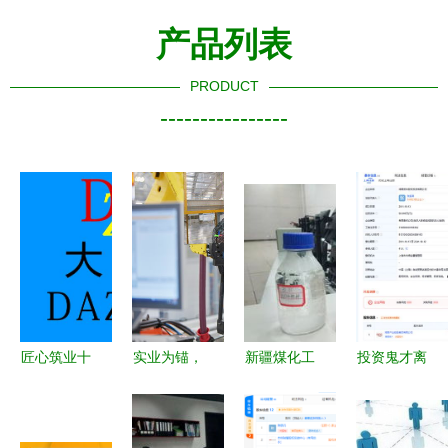
产品列表
PRODUCT
----------------
匠心筑业十
实业为锚，
新疆煤化工
投资鬼才离
五载 追光
宝马集团以
项目投产见
任，股权易
前行中的多
150亿中国
效 80亿投
主高管迭
维度价值投
市场投资揭
资如何重塑
代，小康人