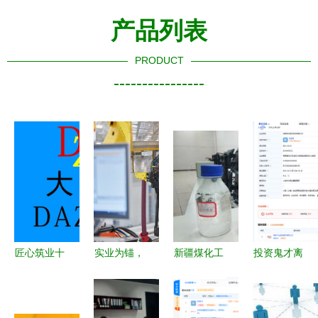
产品列表
PRODUCT
----------------
匠心筑业十
实业为锚，
新疆煤化工
投资鬼才离
五载 追光
宝马集团以
项目投产见
任，股权易
前行中的多
150亿中国
效 80亿投
主高管迭
维度价值投
市场投资揭
资如何重塑
代，小康人