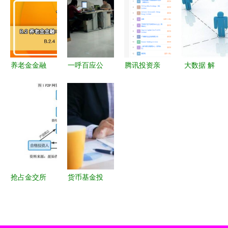
资实践
示的全球策
产业价值？
寿新舵手引
略焕新
投资策略深
领新航向
度拆解
养老金金融
一呼百应公
腾讯投资亲
大数据 解
全面发展
司频道 深
子玩乐生活
密投资信息
投资运营与
耕投资者教
品牌“奈尔
咨询的黄金
产品创新推
育与信息咨
宝” 赋能线
密码
动行业新趋
询服务的价
下体验，布
势
值引领者
局家庭经济
新蓝海
抢占金交所
货币基金投
巨头的底牌
资指南 购
与P2P
买渠道与信
的“救命稻
息咨询