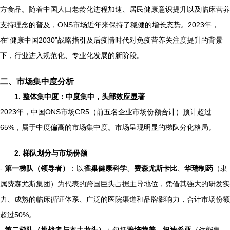
方食品。随着中国人口老龄化进程加速、居民健康意识提升以及临床营养
支持理念的普及，ONS市场近年来保持了稳健的增长态势。2023年，
在“健康中国2030”战略指引及后疫情时代对免疫营养关注度提升的背景
下，行业进入规范化、专业化发展的新阶段。
二、市场集中度分析
1. 整体集中度：中度集中，头部效应显著
2023年，中国ONS市场CR5（前五名企业市场份额合计）预计超过
65%，属于中度偏高的市场集中度。市场呈现明显的梯队分化格局。
2. 梯队划分与市场份额
-
第一梯队（领导者）
：以
雀巢健康科学
、
费森尤斯卡比
、
华瑞制药
（隶
属费森尤斯集团）为代表的跨国巨头占据主导地位，凭借其强大的研发实
力、成熟的临床循证体系、广泛的医院渠道和品牌影响力，合计市场份额
超过50%。
-
第二梯队（挑战者与本土龙头）
：包括
雅培营养
、
纽迪希亚
（达能集