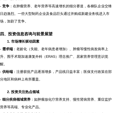
-
竞争
：在肿瘤营养、老年营养等高速增长的细分赛道，各梯队企业交锋
日趋激烈。一些大型制药企业及食品巨头通过并购或新建业务线进入市
场，加剧了竞争。
四、投资信息咨询与前景展望
1. 市场增长驱动因素
-
需求端
：老龄化（失能、老年病患者增加）、肿瘤等慢性病发病率上
升、围手术期加速康复外科（ERAS）理念推广、居家营养管理意识觉
醒。
-
供给端
：注册获批产品逐渐增多，产品线日益丰富；医保支付政策在部
分地区和病种上有所覆盖。
2. 投资关注热点领域
-
细分疾病领域营养
：如肿瘤放化疗营养支持、慢性肾病营养、重症监护
营养等高端、专业化产品。