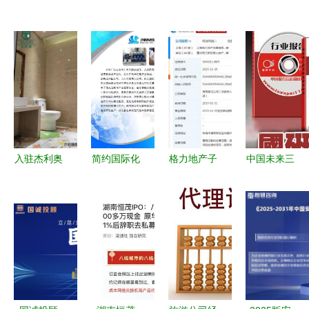
入驻杰利奥
简约国际化
格力地产子
中国未来三
全屋整装，
投资咨询企
公司收购科
年冷轧铁丝
解锁家居财
业形象策划
华生物
行业调研与
富新篇章
与展板设计
18.63%股
投资战略咨
参考
权 投资布
询报告背景
局与市场反
分析
响