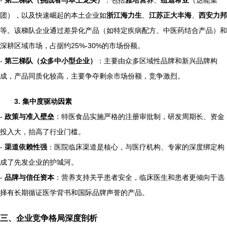
团），以及快速崛起的本土企业如
浙江海力生
、
江苏正大丰海
、
西安力邦
等。该梯队企业通过差异化产品（如特定疾病配方、中医药结合产品）和
深耕区域市场，占据约25%-30%的市场份额。
-
第三梯队（众多中小型企业）
：主要由众多区域性品牌和新兴品牌构
成，产品同质化较高，主要争夺剩余市场份额，竞争激烈。
3. 集中度驱动因素
-
政策与准入壁垒
：特医食品实施严格的注册审批制，研发周期长、资金
投入大，抬高了行业门槛。
-
渠道依赖性强
：医院临床渠道是核心，与医疗机构、专家的深度绑定构
成了先发企业的护城河。
-
品牌与信任资本
：营养支持关乎患者安全，临床医生和患者更倾向于选
择有长期循证医学背书和国际品牌声誉的产品。
三、企业竞争格局深度剖析