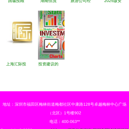
国诚投顾
湖南恒茂
旅游公司经
2025版安
518服务评
IPO遇阻 发
营范围与投
宫牛黄丸市
测 决策先
审委直指信
资信息咨询
场运行态势
机，能否真
披“躲猫
如何合法拓
及投资前景
正助力投资
猫”，原华
展业务版图
分析报告
新高度？
泰证券李玉
玄低价入股
疑涉内幕
上海汇际投
投资建议的
资咨询 专
内涵 从信
业投资信息
息咨询到组
咨询服务的
合优化的投
领航者
资智慧
地址：深圳市福田区梅林街道梅都社区中康路128号卓越梅林中心广场
（北区）1号楼902
电话：400-063**